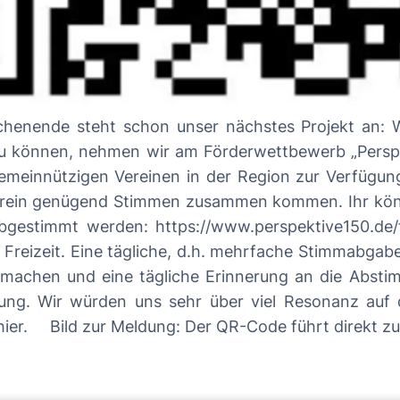
hon unser nächstes Projekt an: Wir wollen eine Boule-Anlage bauen. Um
zu können, nehmen wir am Förderwettbewerb „Perspekt
emeinnützigen Vereinen in der Region zur Verfügung
n zusammen kommen. Ihr könnt uns mit Eurer Stimme helfen! Es kann
de/foerderwettbewerb/startseite.php Unser
 Eine tägliche, d.h. mehrfache Stimmabgabe ist erlaubt! Bitte gern 
en und eine tägliche Erinnerung an die Abstimmung be
ng. Wir würden uns sehr über viel Resonanz auf der n
Informationen zu diesem Projekt gibt es hier. Bild zur Meldung: Der QR-Code fü