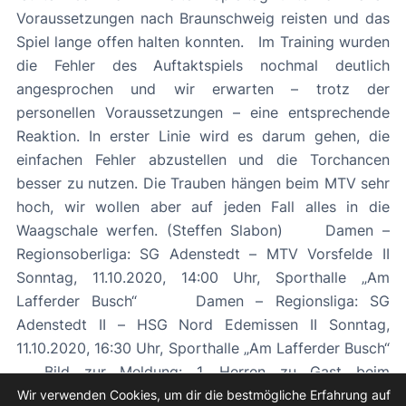
Voraussetzungen nach Braunschweig reisten und das
Spiel lange offen halten konnten. Im Training wurden
die Fehler des Auftaktspiels nochmal deutlich
angesprochen und wir erwarten – trotz der
personellen Voraussetzungen – eine entsprechende
Reaktion. In erster Linie wird es darum gehen, die
einfachen Fehler abzustellen und die Torchancen
besser zu nutzen. Die Trauben hängen beim MTV sehr
hoch, wir wollen aber auf jeden Fall alles in die
Waagschale werfen. (Steffen Slabon) Damen –
Regionsoberliga: SG Adenstedt – MTV Vorsfelde II
Sonntag, 11.10.2020, 14:00 Uhr, Sporthalle „Am
Lafferder Busch“ Damen – Regionsliga: SG
Adenstedt II – HSG Nord Edemissen II Sonntag,
11.10.2020, 16:30 Uhr, Sporthalle „Am Lafferder Busch“
Bild zur Meldung: 1. Herren zu Gast beim
Aufstiegsfavoriten
Wir verwenden Cookies, um dir die bestmögliche Erfahrung auf