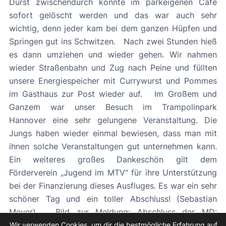
Durst zwischendurch konnte im parkeigenen Café
sofort gelöscht werden und das war auch sehr
wichtig, denn jeder kam bei dem ganzen Hüpfen und
Springen gut ins Schwitzen. Nach zwei Stunden hieß
es dann umziehen und wieder gehen. Wir nahmen
wieder Straßenbahn und Zug nach Peine und füllten
unsere Energiespeicher mit Currywurst und Pommes
im Gasthaus zur Post wieder auf. Im Großem und
Ganzem war unser Besuch im Trampolinpark
Hannover eine sehr gelungene Veranstaltung. Die
Jungs haben wieder einmal bewiesen, dass man mit
ihnen solche Veranstaltungen gut unternehmen kann.
Ein weiteres großes Dankeschön gilt dem
Förderverein „Jugend im MTV“ für ihre Unterstützung
bei der Finanzierung dieses Ausfluges. Es war ein sehr
schöner Tag und ein toller Abschluss! (Sebastian
Meyer) Bild zur Meldung: Abschluss der MD:
Schwitzen im Trampolinpark Hannover
Wir verwenden Cookies, um dir die bestmögliche Erfahrung auf