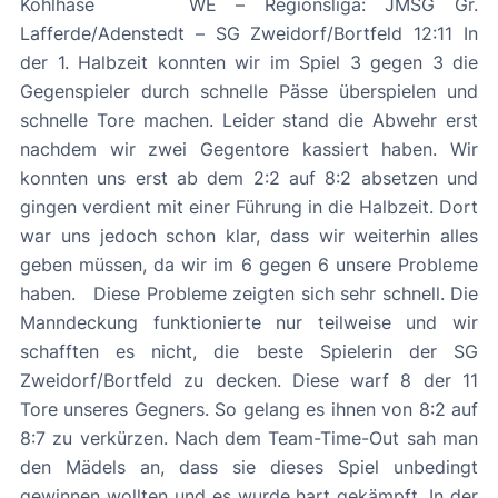
Kohlhase WE – Regionsliga: JMSG Gr.
Lafferde/Adenstedt – SG Zweidorf/Bortfeld 12:11 In
der 1. Halbzeit konnten wir im Spiel 3 gegen 3 die
Gegenspieler durch schnelle Pässe überspielen und
schnelle Tore machen. Leider stand die Abwehr erst
nachdem wir zwei Gegentore kassiert haben. Wir
konnten uns erst ab dem 2:2 auf 8:2 absetzen und
gingen verdient mit einer Führung in die Halbzeit. Dort
war uns jedoch schon klar, dass wir weiterhin alles
geben müssen, da wir im 6 gegen 6 unsere Probleme
haben. Diese Probleme zeigten sich sehr schnell. Die
Manndeckung funktionierte nur teilweise und wir
schafften es nicht, die beste Spielerin der SG
Zweidorf/Bortfeld zu decken. Diese warf 8 der 11
Tore unseres Gegners. So gelang es ihnen von 8:2 auf
8:7 zu verkürzen. Nach dem Team-Time-Out sah man
den Mädels an, dass sie dieses Spiel unbedingt
gewinnen wollten und es wurde hart gekämpft. In der