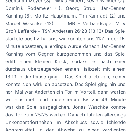
Sebastian Meyer (3), Niklas Hilbert, Kevin Winkler (2),
Dominik Rodemeier (1), Georg Strub, Jan-Bennet
Kanning (8), Moritz Hauptmann, Tim Kamradt (2) und
Marcel Waschke (12). MB – Verbandsliga: MTV
Groß Lafferde – TSV Anderten 26:28 (13:13) Das Spiel
startete positiv für uns, wir konnten uns 11:7 in der 15.
Minute absetzen, allerdings wurde danach Jan-Bennet
Kanning vom Gegner kurzgenommen und das Spiel
erlitt einen kleinen Knick, sodass es nach einer
durchaus überzeugenden ersten Halbzeit mit einem
13:13 in die Pause ging. Das Spiel blieb zäh, keiner
konnte sich wirklich absetzen. Das Spiel ging hin und
her: Mal war Anderten ein Tor im Vorteil, dann warfen
wir eins mehr und andersherum. Bis zur 46. Minute
war das Spiel ausgeglichen. Jonas Waschke konnte
das Tor zum 25:25 werfen. Danach führten allerdings
Unkonzentriertheiten im Abschluss sowie fehlende
Aggressivität in der Abwehr zu einer verdienten