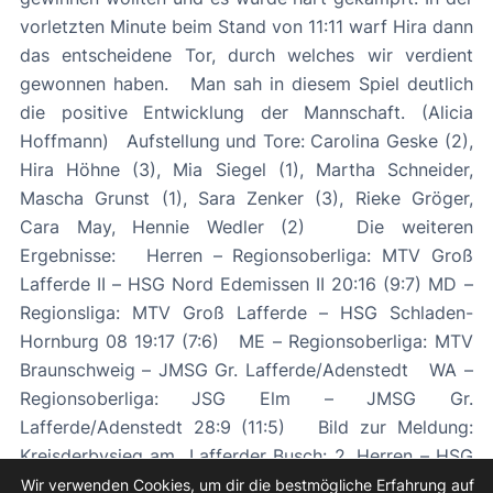
vorletzten Minute beim Stand von 11:11 warf Hira dann
das entscheidene Tor, durch welches wir verdient
gewonnen haben. Man sah in diesem Spiel deutlich
die positive Entwicklung der Mannschaft. (Alicia
Hoffmann) Aufstellung und Tore: Carolina Geske (2),
Hira Höhne (3), Mia Siegel (1), Martha Schneider,
Mascha Grunst (1), Sara Zenker (3), Rieke Gröger,
Cara May, Hennie Wedler (2) Die weiteren
Ergebnisse: Herren – Regionsoberliga: MTV Groß
Lafferde II – HSG Nord Edemissen II 20:16 (9:7) MD –
Regionsliga: MTV Groß Lafferde – HSG Schladen-
Hornburg 08 19:17 (7:6) ME – Regionsoberliga: MTV
Braunschweig – JMSG Gr. Lafferde/Adenstedt WA –
Regionsoberliga: JSG Elm – JMSG Gr.
Lafferde/Adenstedt 28:9 (11:5) Bild zur Meldung:
Kreisderbysieg am „Lafferder Busch: 2. Herren – HSG
Nord II 20:16 (9:7)
Wir verwenden Cookies, um dir die bestmögliche Erfahrung auf