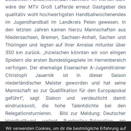
wäre der MTV Groß Lafferde erneut Gastgeber des
qualitativ wohl hochwertigsten Handballwochenendes
im Jugendhandball im Landkreis Peien gewesen. In
den letzten Jahren kamen hierzu Mannschaften aus
Niedersachsen, Bremen, Sachsen-Anhalt, Sachen und
Thüringen und legten auf ihrer Anreise mitunter über
350 km zurück. „Inzwischen könnten wir von einigen
Spielern die ersten Bundesligaspiele im Herrenbereich
verfolgen. Der ehemalige Eisenacher A-Jugendtrainer
Christoph Jauernik ist in dieser Saison
niederländischer Meister geworden und hat seine
Mannschaft so zur Qualifikation für den Europapokal
geführt“, sagt Slabon und verdeutlicht damit
eindrucksvoll, die hohe Talentdichte bei den
Relegationsturnieren. Bild zur Meldung: Deutscher
Handballbund verlegt Bundesliga-Relegation am
Lafferder Busch
Wir verwenden Cookies, um dir die bestmögliche Erfahrung auf