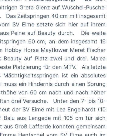
altrigen Greta Glenz auf Wuschel-Puschel
mt
vom SV Eime setzte sich hier auf ihrem
ne auf Beauty durch. Die weite
Zeitspringen 60 cm, an dem insgesamt 16
rem Hobby Horse Mayflower Meret Fischer
 Beauty auf Platz zwei und drei. Malea
tzierung für den MTV. Als letzte
Mächtigkeitsspringen ist ein absolutes
ei muss ein Hindernis durch einen Sprung
arthöhe von 60 cm nach und nach höher
e. Unter den 7- bis 10-
neut der SV Eime mit Lea Engelhardt (10
f Balu aus Lengede mit 105 cm für sich
idt aus Groß Lafferde konnten gemeinsam