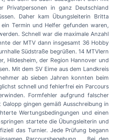
 Privatpersonen in ganz Deutschland
ssen. Daher kam Übungsleiterin Britta
 werden. Schnell war die maximale Anzahl
urnhalle Südstraße begrüßen. 14 MTVlern
er, Hildesheim, der Region Hannover und
ssen. Mit dem SV Eime aus dem Landkreis
chst schnell und fehlerfrei ein Parcours
winden. Formfehler aufgrund falscher
tt Galopp gingen gemäß Ausschreibung in
iziell das Turnier. Jede Prüfung begann
men Parcoursbegehung. Bei den