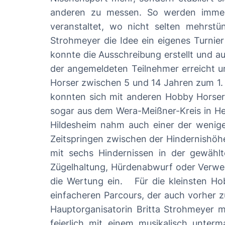
anderen zu messen. So werden immer
veranstaltet, wo nicht selten mehrst
Strohmeyer die Idee ein eigenes Turnier beim MTV Groß Laffer
konnte die Ausschreibung erstellt und a
der angemeldeten Teilnehmer erreicht und die Arbeit konnte beginnen.
Horser zwischen 5 und 14 Jahren zum 1.
konnten sich mit anderen Hobby Horsern
sogar aus dem Wera-Meißner-Kreis in He
Hildesheim nahm auch einer der wenigen Hobby Horse-Vere
Zeitspringen zwischen der Hindernishöhe
mit sechs Hindernissen in der gewäh
Zügelhaltung, Hürdenabwurf oder Verwei
die Wertung ein. Für die kleinsten Hobby Horser zwischen 5 und 6 Jahren gab es erleichterte Wertungsbedingungen und einen
einfacheren Parcours, der auch vorher zur Probe gesprungen werden
Hauptorganisatorin Britta Strohmeyer m
feierlich mit einem musikalisch unterm