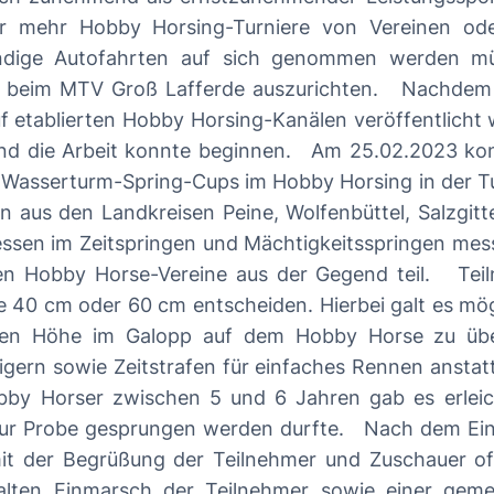
 mehr Hobby Horsing-Turniere von Vereinen oder
ündige Autofahrten auf sich genommen werden mü
de auszurichten. Nachdem ein Termin und Helfer gefunden waren,
uf etablierten Hobby Horsing-Kanälen veröffentlicht
 Am 25.02.2023 konnte der MTV dann insgesamt 36 Hobby
 Wasserturm-Spring-Cups im Hobby Horsing in der T
 aus den Landkreisen Peine, Wolfenbüttel, Salzgitt
ssen im Zeitspringen und Mächtigkeitsspringen me
ine aus der Gegend teil. Teilnehmer ab sieben Jahren konnten beim
 40 cm oder 60 cm entscheiden. Hierbei galt es mögli
lten Höhe im Galopp auf dem Hobby Horse zu über
gern sowie Zeitstrafen für einfaches Rennen ansta
 durfte. Nach dem Einspringen startete die Übungsleiterin und
it der Begrüßung der Teilnehmer und Zuschauer off
alten Einmarsch der Teilnehmer sowie einer gemeinsa