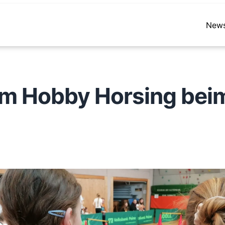
New
 im Hobby Horsing be