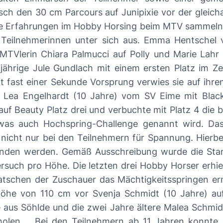
zsch den 30 cm Parcours auf Junipixie vor der gleich
 im Hobby Horsing beim MTV sammeln. Das Zeitspringen 40 cm mit insgesa
e Teilnehmerinnen unter sich aus. Emma Hentschel 
erin Chiara Palmucci auf Polly und Marie Lahr aus Pei
jährige Jule Gundlach mit einem ersten Platz im 
it fast einer Sekunde Vorsprung verwies sie auf ih
d Lea Engelhardt (10 Jahre) vom SV Eime mit Black
auty Platz drei und verbuchte mit Platz 4 die beste Pla
as auch Hochspring-Challenge genannt wird. Das 
t nicht nur bei den Teilnehmern für Spannung. Hierb
unden werden. Gemäß Ausschreibung wurde die St
pro Höhe. Die letzten drei Hobby Horser erhielten drei Versuch
atschen der Zuschauer das Mächtigkeitsspringen er
höhe von 110 cm vor Svenja Schmidt (10 Jahre) au
ke aus Söhlde und die zwei Jahre ältere Malea Schm
 SV Eime auch im