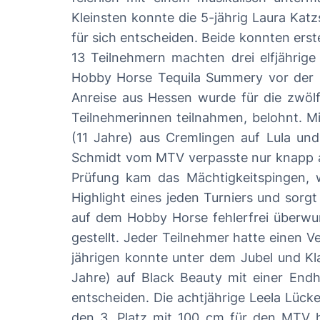
Kleinsten konnte die 5-jährig Laura Kat
für sich entscheiden. Beide konnten erste Erfahrungen
13 Teilnehmern machten drei elfjährig
Hobby Horse Tequila Summery vor der MTVl
Anreise aus Hessen wurde für die zwölf
Teilnehmerinnen teilnahmen, belohnt. M
(11 Jahre) aus Cremlingen auf Lula un
Schmidt vom MTV verpasste nur knapp auf Be
Prüfung kam das Mächtigkeitspingen, w
Highlight eines jeden Turniers und sorg
auf dem Hobby Horse fehlerfrei überw
gestellt. Jeder Teilnehmer hatte einen Versuch 
jährigen konnte unter dem Jubel und Kl
Jahre) auf Black Beauty mit einer End
entscheiden. Die achtjährige Leela Lüc
den 3. Platz mit 100 cm für den MTV holen. Bei den Teilnehmern ab 11 Jahren konnte Emma Hentschel vom