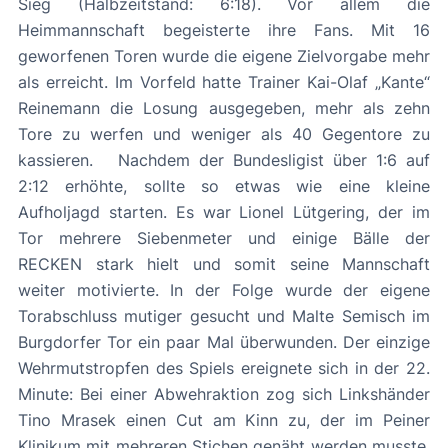
Sieg (Halbzeitstand: 6:18). Vor allem die
Heimmannschaft begeisterte ihre Fans. Mit 16
geworfenen Toren wurde die eigene Zielvorgabe mehr
als erreicht. Im Vorfeld hatte Trainer Kai-Olaf „Kante“
Reinemann die Losung ausgegeben, mehr als zehn
Tore zu werfen und weniger als 40 Gegentore zu
kassieren. Nachdem der Bundesligist über 1:6 auf
2:12 erhöhte, sollte so etwas wie eine kleine
Aufholjagd starten. Es war Lionel Lütgering, der im
Tor mehrere Siebenmeter und einige Bälle der
RECKEN stark hielt und somit seine Mannschaft
weiter motivierte. In der Folge wurde der eigene
Torabschluss mutiger gesucht und Malte Semisch im
Burgdorfer Tor ein paar Mal überwunden. Der einzige
Wehrmutstropfen des Spiels ereignete sich in der 22.
Minute: Bei einer Abwehraktion zog sich Linkshänder
Tino Mrasek einen Cut am Kinn zu, der im Peiner
Klinikum mit mehreren Stichen genäht werden musste.