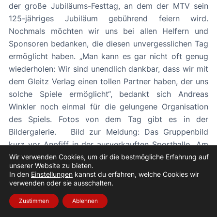
der große Jubiläums-Festtag, an dem der MTV sein
125-jähriges Jubiläum gebührend feiern wird.
Nochmals möchten wir uns bei allen Helfern und
Sponsoren bedanken, die diesen unvergesslichen Tag
ermöglicht haben. „Man kann es gar nicht oft genug
wiederholen: Wir sind unendlich dankbar, dass wir mit
dem Gleitz Verlag einen tollen Partner haben, der uns
solche Spiele ermöglicht“, bedankt sich Andreas
Winkler noch einmal für die gelungene Organisation
des Spiels. Fotos von dem Tag gibt es in der
Bildergalerie. Bild zur Meldung: Das Gruppenbild
kurz vor Anpfiff in der ausverkauften Sporthalle „Am
Lafferder Busch“
Wir verwenden Cookies, um dir die bestmögliche Erfahrung auf
unserer Website zu bieten.
In den
Einstellungen
kannst du erfahren, welche Cookies wir
«
Vorheriger Beitrag
Nächster Beitrag
»
verwenden oder sie ausschalten.
Zustimmen
Ablehnen