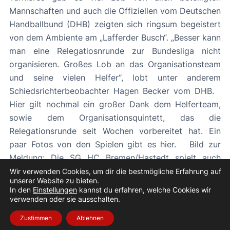
Mannschaften und auch die Offiziellen vom Deutschen
Handballbund (DHB) zeigten sich ringsum begeistert
von dem Ambiente am „Lafferder Busch“. „Besser kann
man eine Relegatiosnrunde zur Bundesliga nicht
organisieren. Großes Lob an das Organisationsteam
und seine vielen Helfer“, lobt unter anderem
Schiedsrichterbeobachter Hagen Becker vom DHB.
Hier gilt nochmal ein großer Dank dem Helferteam,
sowie dem Organisationsquintett, das die
Relegationsrunde seit Wochen vorbereitet hat. Ein
paar Fotos von den Spielen gibt es hier. Bild zur
Meldung: Die SG HC Bremen/Hastedt spielt auch
nächste Saison in der JBLH, Foto: Tim Scheller
Wir verwenden Cookies, um dir die bestmögliche Erfahrung auf
unserer Website zu bieten.
In den
Einstellungen
kannst du erfahren, welche Cookies wir
«
Vorheriger Beitrag
Nächster Beitrag
»
verwenden oder sie ausschalten.
Zustimmen
Ablehnen