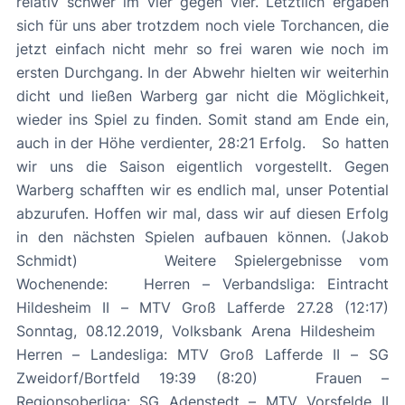
relativ schwer im vier gegen vier. Letztlich ergaben
sich für uns aber trotzdem noch viele Torchancen, die
jetzt einfach nicht mehr so frei waren wie noch im
ersten Durchgang. In der Abwehr hielten wir weiterhin
dicht und ließen Warberg gar nicht die Möglichkeit,
wieder ins Spiel zu finden. Somit stand am Ende ein,
auch in der Höhe verdienter, 28:21 Erfolg. So hatten
wir uns die Saison eigentlich vorgestellt. Gegen
Warberg schafften wir es endlich mal, unser Potential
abzurufen. Hoffen wir mal, dass wir auf diesen Erfolg
in den nächsten Spielen aufbauen können. (Jakob
Schmidt) Weitere Spielergebnisse vom
Wochenende: Herren – Verbandsliga: Eintracht
Hildesheim II – MTV Groß Lafferde 27.28 (12:17)
Sonntag, 08.12.2019, Volksbank Arena Hildesheim
Herren – Landesliga: MTV Groß Lafferde II – SG
Zweidorf/Bortfeld 19:39 (8:20) Frauen –
Regionsoberliga: SG Adenstedt – MTV Vorsfelde II