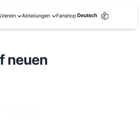
s
Verein
Abteilungen
Fanshop
f neuen