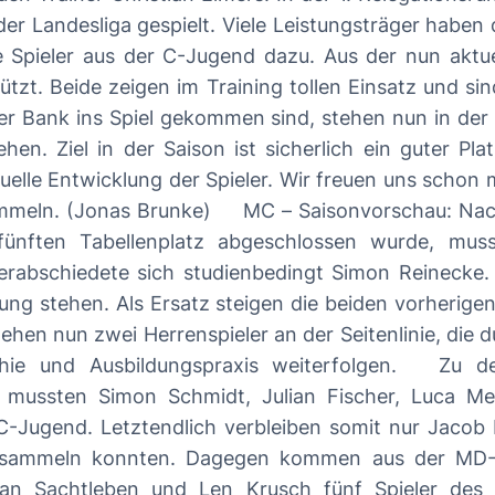
ger haben die Mannschaft nach der Saison in die A-
e Spieler aus der C-Jugend dazu. Aus der nun akt
de zeigen im Training tollen Einsatz und sind eine tolle Erg
der Bank ins Spiel gekommen sind, stehen nun in der 
esliga, aber viel
duelle Entwicklung der Spieler. Wir freuen uns schon
: Nachdem die letztjährige Premierensaison in
fünften Tabellenplatz abgeschlossen wurde, mus
ung stehen. Als Ersatz steigen die beiden vorherigen
hen nun zwei Herrenspieler an der Seitenlinie, die 
axis weiterfolgen. Zu den Trainerwechseln gesellen sich viele
en mussten Simon Schmidt, Julian Fischer, Luca M
-Jugend. Letztendlich verbleiben somit nur Jacob
n sammeln konnten. Dagegen kommen aus der MD-Jug
an Sachtleben und Len Krusch fünf Spieler des 2