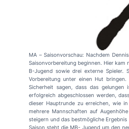
MA – Saisonvorschau: Nachdem Dennis Bühn an den neuen Trainer Christian Ellmers übergeben hat, konnte dieser direkt mit der
Saisonvorbereitung beginnen. Hier kam n
B-Jugend sowie drei externe Spieler. S
Vorbereitung unter einen Hut bringen. Nach einer durchgängigen Vorbereitungsphase mit Ausdauer und Taktik kann man mit
Sicherheit sagen, dass das gelungen i
erfolgreich abgeschlossen werden, dass
dieser Hauptrunde zu erreichen, wie in
mehrere Mannschaften auf Augenhöhe und
steigern und das bestmögliche Ergebnis erreichen“, so seine 
Saison steht die MB- Jugend um den neue