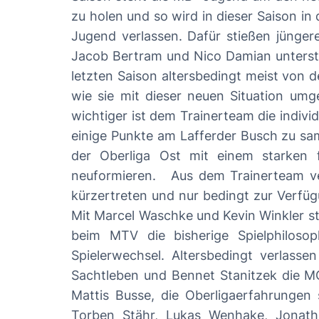
zu holen und so wird in dieser Saison in der Landesliga gespielt. Viele Leistungsträ
Jugend verlassen. Dafür stießen jünger
Jacob Bertram und Nico Damian unterstützt. Bei
letzten Saison altersbedingt meist von 
wie sie mit dieser neuen Situation umgehen. Ziel in der Saison ist sicherlich ein guter Platz im Mittelfeld der Land
wichtiger ist dem Trainerteam die indivi
einige Punkte am Lafferder Busch zu sammeln. (Jonas Brunke) MC – Saisonvorschau
der Oberliga Ost mit einem starken 
neuformieren. Aus dem Trainerteam verabschiedete sich studienbedingt Simon Reinecke. Zudem wird Jan-Bennet Kanning etwas
kürzertreten und nur bedingt zur Verfüg
Mit Marcel Waschke und Kevin Winkler ste
beim MTV die bisherige Spielphilosophie und Ausbildungspr
Spielerwechsel. Altersbedingt verlass
Sachtleben und Bennet Stanitzek die MC
Mattis Busse, die Oberligaerfahrunge
Torben Stähr, Lukas Wenhake, Jonath