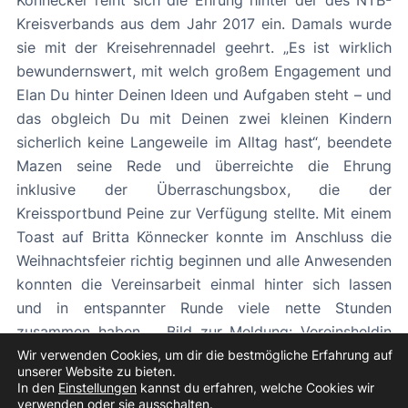
Kreisverbands aus dem Jahr 2017 ein. Damals wurde
sie mit der Kreisehrennadel geehrt. „Es ist wirklich
bewundernswert, mit welch großem Engagement und
Elan Du hinter Deinen Ideen und Aufgaben steht – und
das obgleich Du mit Deinen zwei kleinen Kindern
sicherlich keine Langeweile im Alltag hast“, beendete
Mazen seine Rede und überreichte die Ehrung
inklusive der Überraschungsbox, die der
Kreissportbund Peine zur Verfügung stellte. Mit einem
Toast auf Britta Könnecker konnte im Anschluss die
Weihnachtsfeier richtig beginnen und alle Anwesenden
konnten die Vereinsarbeit einmal hinter sich lassen
und in entspannter Runde viele nette Stunden
zusammen haben. Bild zur Meldung: Vereinsheldin
Britta Könnecker und Manfred Mazen (vorne, v.l.)
Wir verwenden Cookies, um dir die bestmögliche Erfahrung auf
unserer Website zu bieten.
In den
Einstellungen
kannst du erfahren, welche Cookies wir
«
Vorheriger Beitrag
Nächster Beitrag
»
verwenden oder sie ausschalten.