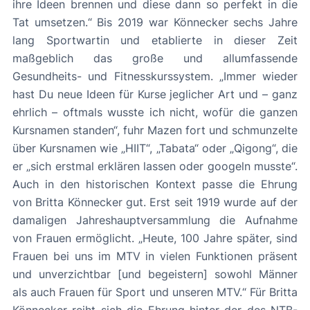
ihre Ideen brennen und diese dann so perfekt in die
Tat umsetzen.“ Bis 2019 war Könnecker sechs Jahre
lang Sportwartin und etablierte in dieser Zeit
maßgeblich das große und allumfassende
Gesundheits- und Fitnesskurssystem. „Immer wieder
hast Du neue Ideen für Kurse jeglicher Art und – ganz
ehrlich – oftmals wusste ich nicht, wofür die ganzen
Kursnamen standen“, fuhr Mazen fort und schmunzelte
über Kursnamen wie „HIIT“, „Tabata“ oder „Qigong“, die
er „sich erstmal erklären lassen oder googeln musste“.
Auch in den historischen Kontext passe die Ehrung
von Britta Könnecker gut. Erst seit 1919 wurde auf der
damaligen Jahreshauptversammlung die Aufnahme
von Frauen ermöglicht. „Heute, 100 Jahre später, sind
Frauen bei uns im MTV in vielen Funktionen präsent
und unverzichtbar [und begeistern] sowohl Männer
als auch Frauen für Sport und unseren MTV.“ Für Britta
Könnecker reiht sich die Ehrung hinter der des NTB-