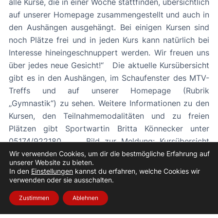
alle Kurse, die in einer Woche stattfinden, übersichtlich
auf unserer Homepage zusammengestellt und auch in
den Aushängen ausgehängt. Bei einigen Kursen sind
noch Plätze frei und in jeden Kurs kann natürlich bei
Interesse hineingeschnuppert werden. Wir freuen uns
über jedes neue Gesicht!“ Die aktuelle Kursübersicht
gibt es in den Aushängen, im Schaufenster des MTV-
Treffs und auf unserer Homepage (Rubrik
„Gymnastik“) zu sehen. Weitere Informationen zu den
Kursen, den Teilnahmemodalitäten und zu freien
Plätzen gibt Sportwartin Britta Könnecker unter
05174/922180. Bild zur Meldung: Kursübersicht
(Herbst 2018)
Wir verwenden Cookies, um dir die bestmögliche Erfahrung auf
unserer Website zu bieten.
In den
Einstellungen
kannst du erfahren, welche Cookies wir
«
Vorheriger Beitrag
Nächster Beitrag
»
verwenden oder sie ausschalten.
Zustimmen
Ablehnen