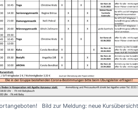
Startet fit in den Frühling mit unseren Sportangeboten! Bild zur Meldung: neue Kursübersich