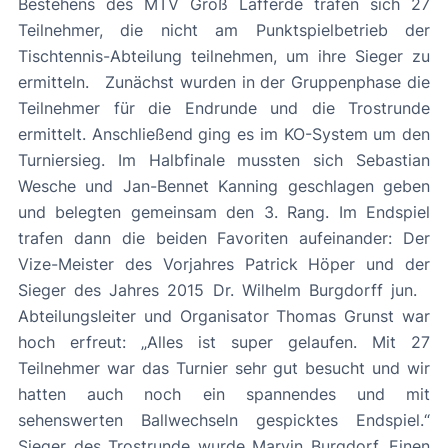
Bestehens des MTV Groß Lafferde trafen sich 27
Teilnehmer, die nicht am Punktspielbetrieb der
Tischtennis-Abteilung teilnehmen, um ihre Sieger zu
ermitteln. Zunächst wurden in der Gruppenphase die
Teilnehmer für die Endrunde und die Trostrunde
ermittelt. Anschließend ging es im KO-System um den
Turniersieg. Im Halbfinale mussten sich Sebastian
Wesche und Jan-Bennet Kanning geschlagen geben
und belegten gemeinsam den 3. Rang. Im Endspiel
trafen dann die beiden Favoriten aufeinander: Der
Vize-Meister des Vorjahres Patrick Höper und der
Sieger des Jahres 2015 Dr. Wilhelm Burgdorff jun.
Abteilungsleiter und Organisator Thomas Grunst war
hoch erfreut: „Alles ist super gelaufen. Mit 27
Teilnehmer war das Turnier sehr gut besucht und wir
hatten auch noch ein spannendes und mit
sehenswerten Ballwechseln gespicktes Endspiel.“
Sieger des Trostrunde wurde Marvin Burgdorf. Einen