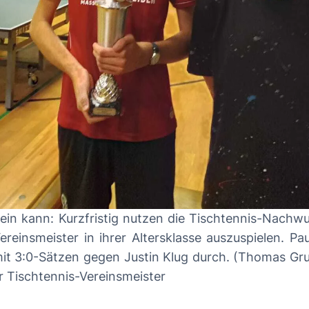
sein kann: Kurzfristig nutzen die Tischtennis-Nach
einsmeister in ihrer Altersklasse auszuspielen. Pau
e mit 3:0-Sätzen gegen Justin Klug durch. (Thomas G
er Tischtennis-Vereinsmeister