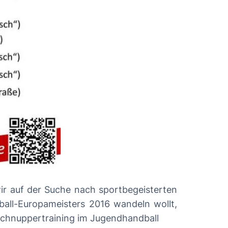
ball-Europameisters 2016 wandeln wollt,
ei. Wir freuen uns auf Euch! Bild zur Meldung: Schnuppertraining im Jugendhandball