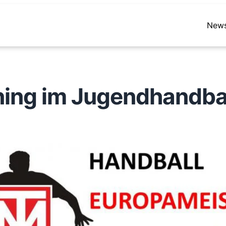
New
ning im Jugendhandba