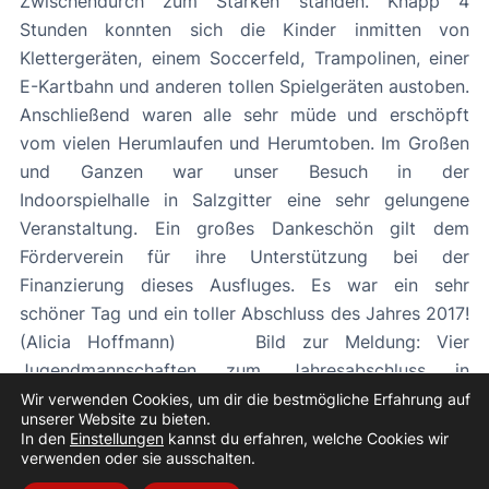
Zwischendurch zum Stärken standen. Knapp 4
Stunden konnten sich die Kinder inmitten von
Klettergeräten, einem Soccerfeld, Trampolinen, einer
E-Kartbahn und anderen tollen Spielgeräten austoben.
Anschließend waren alle sehr müde und erschöpft
vom vielen Herumlaufen und Herumtoben. Im Großen
und Ganzen war unser Besuch in der
Indoorspielhalle in Salzgitter eine sehr gelungene
Veranstaltung. Ein großes Dankeschön gilt dem
Förderverein für ihre Unterstützung bei der
Finanzierung dieses Ausfluges. Es war ein sehr
schöner Tag und ein toller Abschluss des Jahres 2017!
(Alicia Hoffmann) Bild zur Meldung: Vier
Jugendmannschaften zum Jahresabschluss in
Indoorspielhalle
Wir verwenden Cookies, um dir die bestmögliche Erfahrung auf
unserer Website zu bieten.
In den
Einstellungen
kannst du erfahren, welche Cookies wir
«
Vorheriger Beitrag
Nächster Beitrag
»
verwenden oder sie ausschalten.