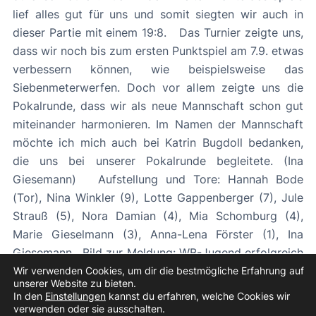
lief alles gut für uns und somit siegten wir auch in
dieser Partie mit einem 19:8. Das Turnier zeigte uns,
dass wir noch bis zum ersten Punktspiel am 7.9. etwas
verbessern können, wie beispielsweise das
Siebenmeterwerfen. Doch vor allem zeigte uns die
Pokalrunde, dass wir als neue Mannschaft schon gut
miteinander harmonieren. Im Namen der Mannschaft
möchte ich mich auch bei Katrin Bugdoll bedanken,
die uns bei unserer Pokalrunde begleitete. (Ina
Giesemann) Aufstellung und Tore: Hannah Bode
(Tor), Nina Winkler (9), Lotte Gappenberger (7), Jule
Strauß (5), Nora Damian (4), Mia Schomburg (4),
Marie Gieselmann (3), Anna-Lena Förster (1), Ina
Giesemann Bild zur Meldung: WB-Jugend erfolgreich
bei Pokalrunde in Schöppenstedt
Wir verwenden Cookies, um dir die bestmögliche Erfahrung auf
unserer Website zu bieten.
In den
Einstellungen
kannst du erfahren, welche Cookies wir
«
Vorheriger Beitrag
Nächster Beitrag
»
verwenden oder sie ausschalten.