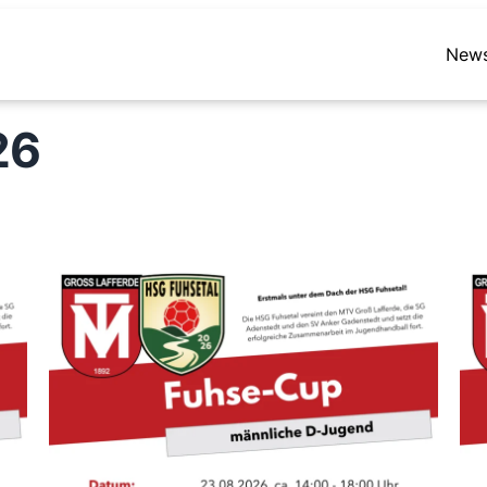
New
26