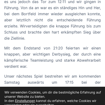
es uns jedoch das Tor zum 12:11 und wir gingen in
Führung. Von da an war es ein ständiges Hin und Her,
bei dem Bortfeld immer wieder ausgleichen konnte,
aber letztlich nicht die entscheidende Führung
erzielte. Wirverteidigten die knappe Führung bis zum
Schluss und brachte den hart erkämpften Sieg über
die Ziellinie.
Mit dem Endstand von 21:20 feierten wir einen
knappen, aber wichtigen Derbysieg, der durch eine
kämpferische Teamleistung und starke Abwehrarbeit
verdient war.
Unser nächstes Spiel bestreiten wir am kommenden
Samstag auswärts um 17:15 bei der
HSG Langelsheim/Astfeld.
Wir verwenden Cookies, um dir die bestmögliche Erfahrung auf
unserer Website zu bieten.
In den
Einstellungen
kannst du erfahren, welche Cookies wir
«
Vorheriger Beitrag
Nächster Beitrag
»
verwenden oder sie ausschalten.