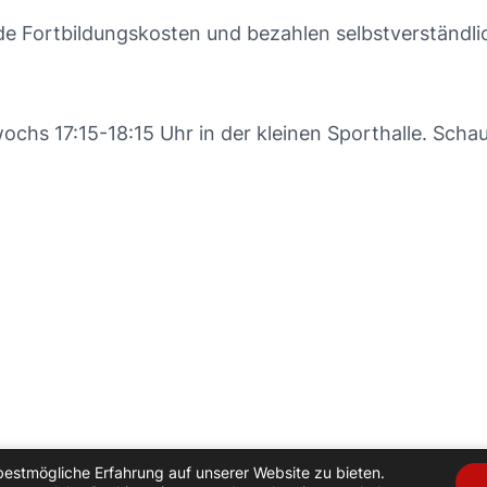
 Fortbildungskosten und bezahlen selbstverständli
wochs 17:15-18:15 Uhr in der kleinen Sporthalle. Scha
bestmögliche Erfahrung auf unserer Website zu bieten.
Startseite
Login
Impressum
Datenschutzerkl