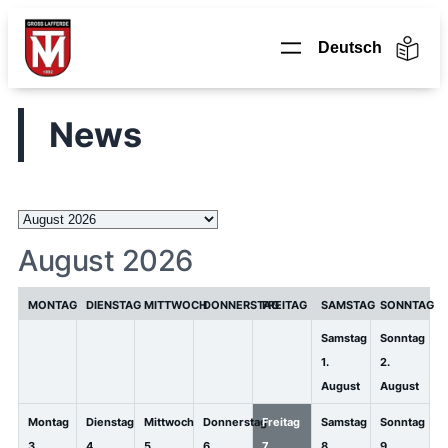
Zum
Inhalt
springen
News
Auswahl
des
August 2026
Monats
MONTAG
DIENSTAG
MITTWOCH
DONNERSTAG
FREITAG
SAMSTAG
SONNTAG
Samstag
Sonntag
1.
2.
August
August
Montag
Dienstag
Mittwoch
Donnerstag
Freitag
Samstag
Sonntag
3.
4.
5.
6.
7.
8.
9.