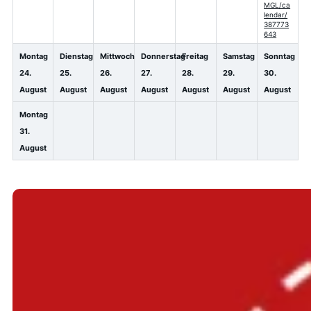
MGL/ca
lendar/
387773
643
Montag
Dienstag
Mittwoch
Donnerstag
Freitag
Samstag
Sonntag
24.
25.
26.
27.
28.
29.
30.
August
August
August
August
August
August
August
Montag
31.
August