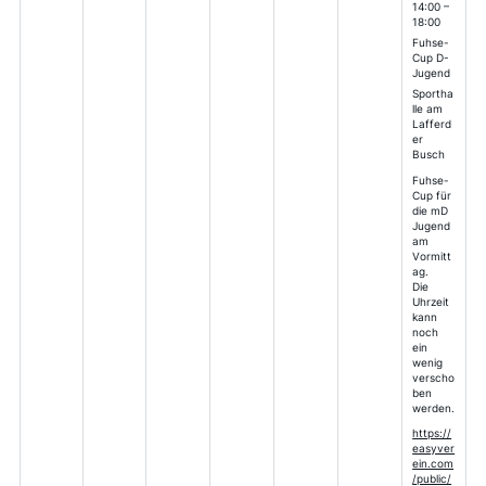
14:00 –
18:00
Fuhse-
Cup D-
Jugend
Sportha
lle am
Lafferd
er
Busch
Fuhse-
Cup für
die mD
Jugend
am
Vormitt
ag.
Die
Uhrzeit
kann
noch
ein
wenig
verscho
ben
werden.
https://
easyver
ein.com
/public/