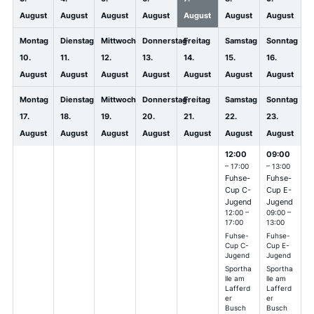
August
August
August
August
August
August
August
Montag
Dienstag
Mittwoch
Donnerstag
Freitag
Samstag
Sonntag
10.
11.
12.
13.
14.
15.
16.
August
August
August
August
August
August
August
Montag
Dienstag
Mittwoch
Donnerstag
Freitag
Samstag
Sonntag
17.
18.
19.
20.
21.
22.
23.
August
August
August
August
August
August
August
12:00
09:00
– 17:00
– 13:00
Fuhse-
Fuhse-
Cup C-
Cup E-
Jugend
Jugend
12:00 –
09:00 –
17:00
13:00
Fuhse-
Fuhse-
Cup C-
Cup E-
Jugend
Jugend
Sportha
Sportha
lle am
lle am
Lafferd
Lafferd
er
er
Busch
Busch