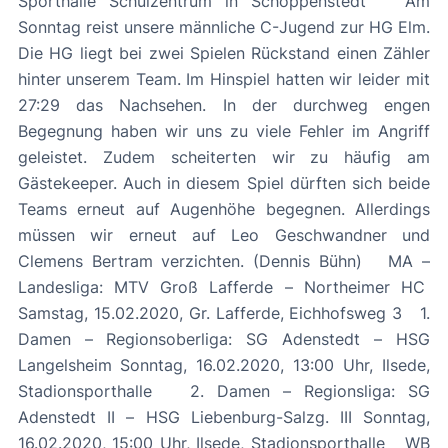
Sporthalle Schulzentrum in Schöppenstedt Am
Sonntag reist unsere männliche C-Jugend zur HG Elm.
Die HG liegt bei zwei Spielen Rückstand einen Zähler
hinter unserem Team. Im Hinspiel hatten wir leider mit
27:29 das Nachsehen. In der durchweg engen
Begegnung haben wir uns zu viele Fehler im Angriff
geleistet. Zudem scheiterten wir zu häufig am
Gästekeeper. Auch in diesem Spiel dürften sich beide
Teams erneut auf Augenhöhe begegnen. Allerdings
müssen wir erneut auf Leo Geschwandner und
Clemens Bertram verzichten. (Dennis Bühn) MA –
Landesliga: MTV Groß Lafferde – Northeimer HC
Samstag, 15.02.2020, Gr. Lafferde, Eichhofsweg 3 1.
Damen – Regionsoberliga: SG Adenstedt – HSG
Langelsheim Sonntag, 16.02.2020, 13:00 Uhr, Ilsede,
Stadionsporthalle 2. Damen – Regionsliga: SG
Adenstedt II – HSG Liebenburg-Salzg. III Sonntag,
16.02.2020, 15:00 Uhr, Ilsede, Stadionsporthalle WB