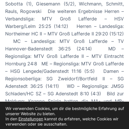
Sobotta (1), Giesemann (5/2), Wichmann, Schmitt,
Rauls, Rogowski Die weiteren Ergebnisse Herren –
Verbandsliga: MTV Groß Lafferde – HSV
Warberg/Lelm 25:25 (14:12) Herren – Landesliga:
Northeimer HC II – MTV Groß Lafferde II 29:20 (15:12)
MC – Landesliga: MTV Groß Lafferde – TV
Hannover-Badenstedt 36:25 (24:14) MD –
Regionsliga: MTV Groß Lafferde II – MTV Eintracht
Hornburg 24:8 ME – Regionsliga: MTV Groß Lafferde
– HSG Lengede/Gadenstedt 11:16 (5:5) Damen –
Regionsoberliga: SG Zweidorf/Bortfeld II – SG
Adenstedt 36:25 (14:11) WD – Regionsliga: JMSG
Schladen/HC SZ – SG Adenstedt 8:10 (4:3) Bild zur
Meldung: Knappe Spiele hatten die MA- und MB-
Jugenden am Wochenende
Wir verwenden Cookies, um dir die bestmögliche Erfahrung auf
unserer Website zu bieten.
In den
Einstellungen
kannst du erfahren, welche Cookies wir
«
Vorheriger Beitrag
Nächster Beitrag
»
verwenden oder sie ausschalten.