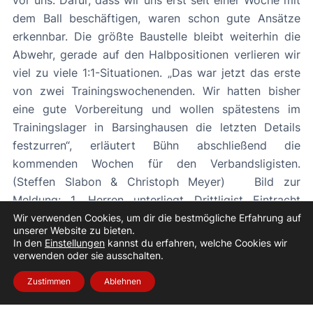
dem Ball beschäftigen, waren schon gute Ansätze
erkennbar. Die größte Baustelle bleibt weiterhin die
Abwehr, gerade auf den Halbpositionen verlieren wir
viel zu viele 1:1-Situationen. „Das war jetzt das erste
von zwei Trainingswochenenden. Wir hatten bisher
eine gute Vorbereitung und wollen spätestens im
Trainingslager in Barsinghausen die letzten Details
festzurren“, erläutert Bühn abschließend die
kommenden Wochen für den Verbandsligisten.
(Steffen Slabon & Christoph Meyer) Bild zur
Meldung: 1. Herren unterliegt Drittligist Eintracht
Hildesheim nach couragierter Leistung
Wir verwenden Cookies, um dir die bestmögliche Erfahrung auf
unserer Website zu bieten.
In den
Einstellungen
kannst du erfahren, welche Cookies wir
«
Vorheriger Beitrag
Nächster Beitrag
»
verwenden oder sie ausschalten.
Zustimmen
Ablehnen