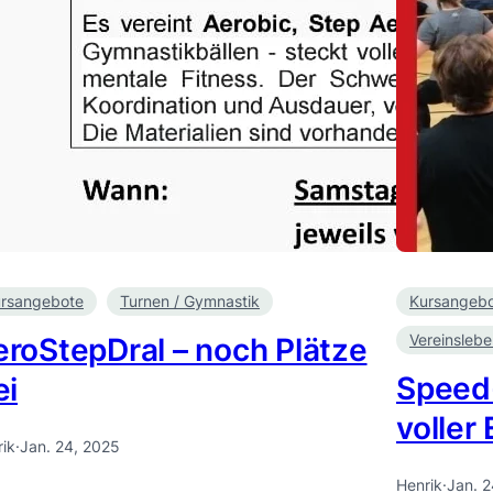
rsangebote
Turnen / Gymnastik
Kursangeb
Vereinsleb
roStepDral – noch Plätze
Speed-
ei
voller 
ik
·
Jan. 24, 2025
Henrik
·
Jan. 2