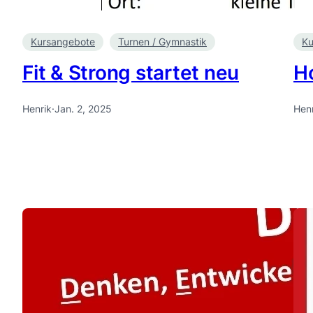
Kursangebote
Turnen / Gymnastik
Ku
Fit & Strong startet neu
H
Henrik
·
Jan. 2, 2025
Henr