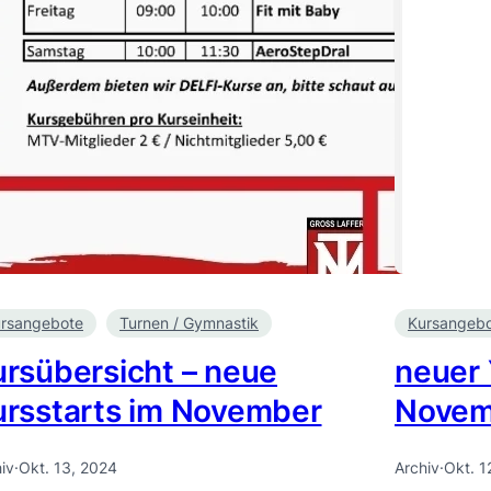
rsangebote
Turnen / Gymnastik
Kursangeb
ursübersicht – neue
neuer 
ursstarts im November
Novem
iv
·
Okt. 13, 2024
Archiv
·
Okt. 1