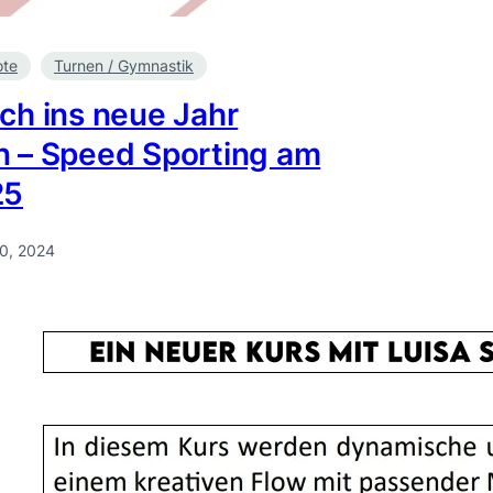
ote
Turnen / Gymnastik
ich ins neue Jahr
n – Speed Sporting am
25
10, 2024