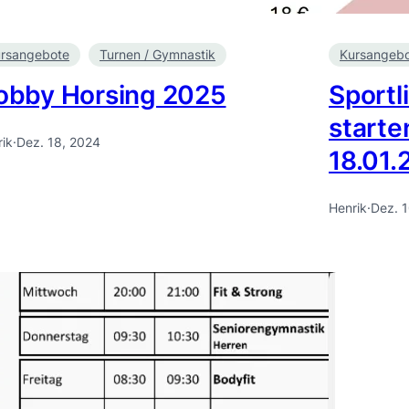
rsangebote
Turnen / Gymnastik
Kursangeb
obby Horsing 2025
Sportl
starte
ik
·
Dez. 18, 2024
18.01.
Henrik
·
Dez. 